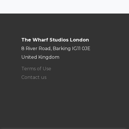
The Wharf Studios London
8 River Road, Barking IG11 0JE
United Kingdom
Terms of Use
Contact us